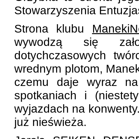
Stowarzyszenia Entuzja
Strona klubu
ManekiN
wywodzą się zało
dotychczasowych twó
wrednym plotom, ManekiN
czemu daje wyraz na 
spotkaniach i (nieste
wyjazdach na konwenty.
już nieświeża.