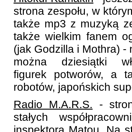
strona zespołu, w który
także mp3 z muzyką zes
także wielkim fanem o
(jak Godzilla i Mothra) -
można dziesiątki wł
figurek potworów, a ta
robotów, japońskich sup
Radio M.A.R.S.
-
stro
stałych współpracow
inspektora Matou. Na st