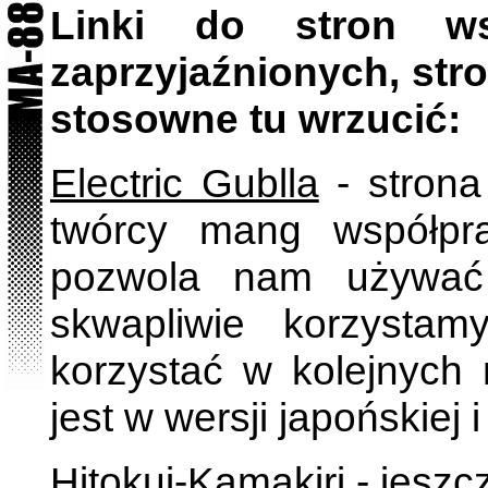
Linki do stron ws
zaprzyjaźnionych, stro
stosowne tu wrzucić:
Electric Gublla
- strona
twórcy mang współpr
pozwola nam używać
skwapliwie korzysta
korzystać w kolejnych 
jest w wersji japońskiej i
Hitokui-Kamakiri
- jeszc