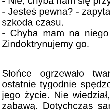
- Nie, chyba nam się prz
- Jesteś pewna? - zapyta
szkoda czasu.
- Chyba mam na niego 
Zindoktrynujemy go.
Słońce ogrzewało twar
ostatnie tygodnie spędz
jego życie. Nie wiedzia
zabawą. Dotychczas sam,