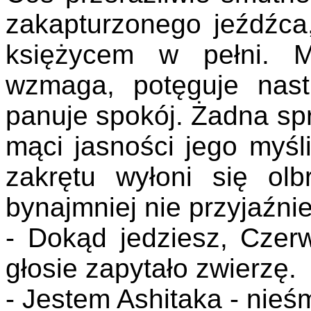
zakapturzonego jeźdźca
księżycem w pełni. M
wzmaga, potęguje nas
panuje spokój. Żadna sp
mąci jasności jego myśli
zakrętu wyłoni się olb
bynajmniej nie przyjaźni
- Dokąd jedziesz, Czer
głosie zapytało zwierzę.
- Jestem Ashitaka - nieś