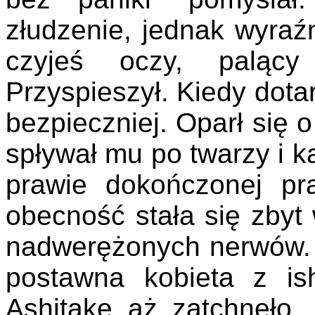
złudzenie, jednak wyraź
czyjeś oczy, palący
Przyspieszył. Kiedy dotarł
bezpieczniej. Oparł się o
spływał mu po twarzy i k
prawie dokończonej pra
obecność stała się zbyt
nadwerężonych nerwów. O
postawna kobieta z is
Ashitakę aż zatchnęło.