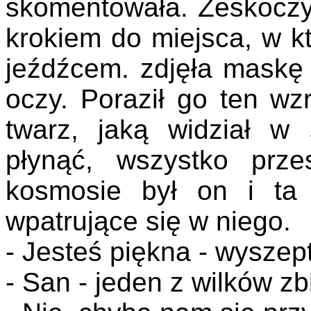
skomentowała. Zeskoczył
krokiem do miejsca, w k
jeźdźcem. zdjęła maskę 
oczy. Poraził go ten wzr
twarz, jaką widział w
płynąć, wszystko prze
kosmosie był on i ta 
wpatrujące się w niego.
- Jesteś piękna - wyszept
- San - jeden z wilków zb