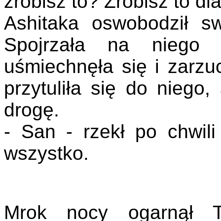
zrobisz to? Zrobisz to dl
Ashitaka oswobodził s
Spojrzała na niego 
uśmiechnęła się i zarzu
przytuliła się do niego,
drogę.
- San - rzekł po chwili
wszystko.
Mrok nocy ogarnął Ta