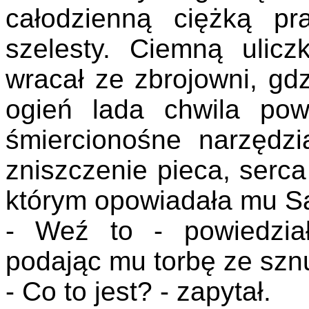
całodzienną ciężką pr
szelesty. Ciemną ulicz
wracał ze zbrojowni, gd
ogień lada chwila pow
śmiercionośne narzędzi
zniszczenie pieca, serca
którym opowiadała mu S
- Weź to - powiedzia
podając mu torbę ze szn
- Co to jest? - zapytał.