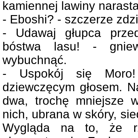
kamiennej lawiny narasta
- Eboshi? - szczerze zdzi
- Udawaj głupca prze
bóstwa lasu! - gnie
wybuchnąć.
- Uspokój się Moro!
dziewczęcym głosem. Na
dwa, trochę mniejsze w
nich, ubrana w skóry, si
Wygląda na to, że rz