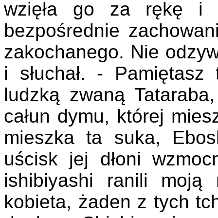
wzięła go za rękę i 
bezpośrednie zachowani
zakochanego. Nie odzywał
i słuchał. - Pamiętasz
ludzką zwaną Tataraba,
całun dymu, której mies
mieszka ta suka, Ebos
uścisk jej dłoni wzmocn
ishibiyashi ranili moj
kobieta, żaden z tych tc