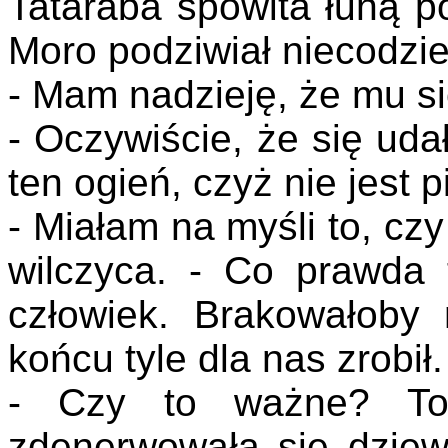
Tataraba spowita łuną p
Moro podziwiał niecodzie
- Mam nadzieję, że mu si
- Oczywiście, że się uda
ten ogień, czyż nie jest 
- Miałam na myśli to, cz
wilczyca. - Co prawda 
człowiek. Brakowałoby
końcu tyle dla nas zrobił.
- Czy to ważne? To 
zdenerwowała się dziew