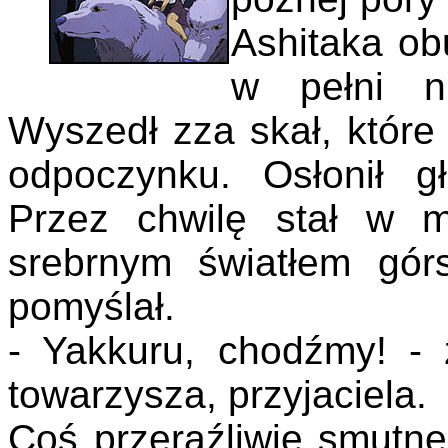
Ashitaka obu
w pełni n
Wyszedł zza skał, które
odpoczynku. Osłonił 
Przez chwilę stał w m
srebrnym światłem górs
pomyślał.
- Yakkuru, chodźmy! -
towarzysza, przyjaciela.
Coś przeraźliwie smutn