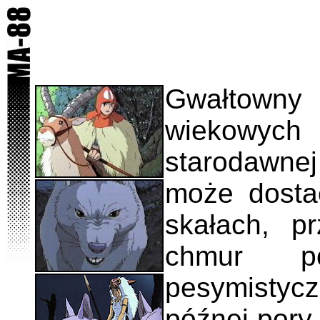
Gwałtowny
wiekowych
starodawne
może dostać
skałach, p
chmur p
pesymistycz
późnej pory