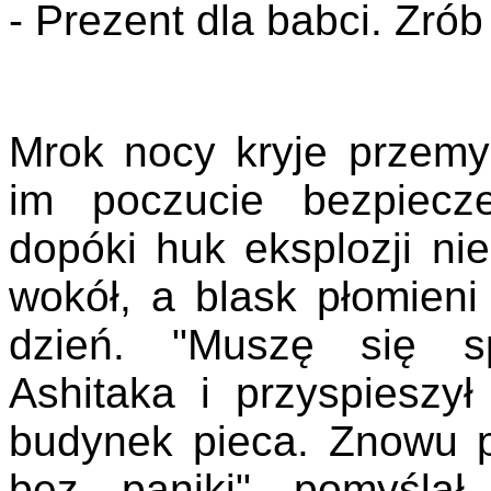
- Prezent dla babci. Zrób
Mrok nocy kryje przemyk
im poczucie bezpiecz
dopóki huk eksplozji ni
wokół, a blask płomieni
dzień. "Muszę się sp
Ashitaka i przyspieszył
budynek pieca. Znowu pr
bez paniki" pomyślał